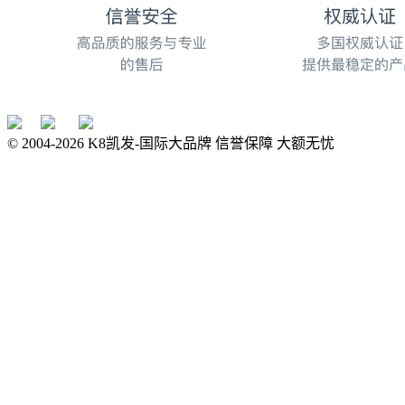
© 2004-
2026
K8凯发-国际大品牌 信誉保障 大额无忧