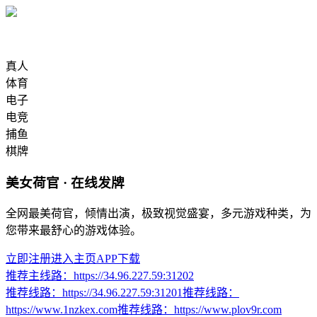
真人
体育
电子
电竞
捕鱼
棋牌
美女荷官 · 在线发牌
全网最美荷官，倾情出演，极致视觉盛宴，多元游戏种类，为
您带来最舒心的游戏体验。
立即注册
进入主页
APP下载
推荐主线路：
https://34.96.227.59:31202
推荐线路：
https://34.96.227.59:31201
推荐线路：
https://www.1nzkex.com
推荐线路：
https://www.plov9r.com