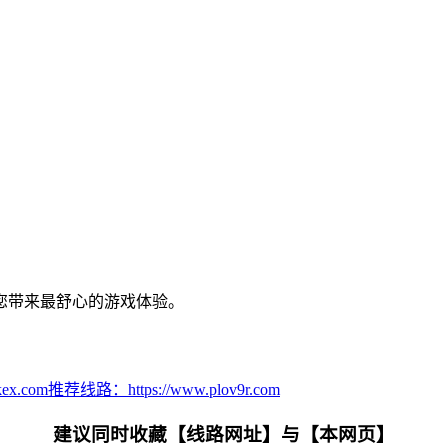
您带来最舒心的游戏体验。
kex.com
推荐线路：
https://www.plov9r.com
建议同时收藏【线路网址】与【本网页】