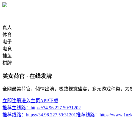
真人
体育
电子
电竞
捕鱼
棋牌
美女荷官 · 在线发牌
全网最美荷官，倾情出演，极致视觉盛宴，多元游戏种类，为
立即注册
进入主页
APP下载
推荐主线路：
https://34.96.227.59:31202
推荐线路：
https://34.96.227.59:31201
推荐线路：
https://www.1nz