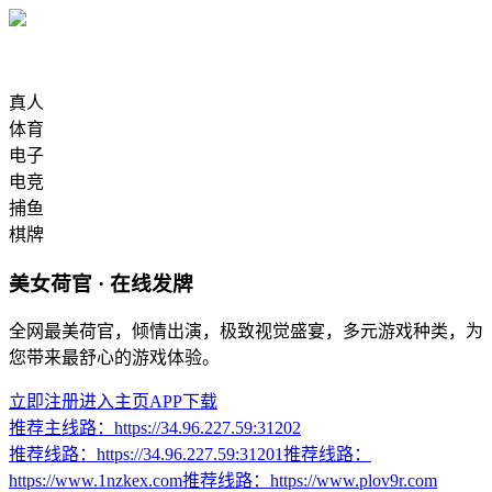
真人
体育
电子
电竞
捕鱼
棋牌
美女荷官 · 在线发牌
全网最美荷官，倾情出演，极致视觉盛宴，多元游戏种类，为
您带来最舒心的游戏体验。
立即注册
进入主页
APP下载
推荐主线路：
https://34.96.227.59:31202
推荐线路：
https://34.96.227.59:31201
推荐线路：
https://www.1nzkex.com
推荐线路：
https://www.plov9r.com