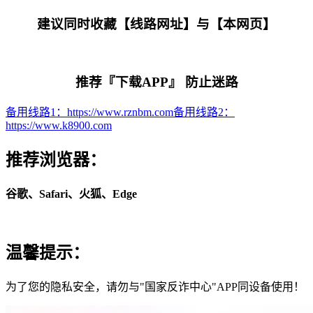
建议同时收藏【线路网址】与【本网页】
推荐『下载APP』 防止迷路
备用线路
1
：
https://www.rznbm.com
备用线路
2
：
https://www.k8900.com
推荐浏览器：
谷歌、Safari、火狐、Edge
温馨提示：
为了您的隐私安全，请勿与"国家反诈中心"APP同设备使用！