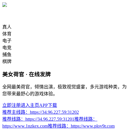
真人
体育
电子
电竞
捕鱼
棋牌
美女荷官 · 在线发牌
全网最美荷官，倾情出演，极致视觉盛宴，多元游戏种类，为
您带来最舒心的游戏体验。
立即注册
进入主页
APP下载
推荐主线路：
https://34.96.227.59:31202
推荐线路：
https://34.96.227.59:31201
推荐线路：
https://www.1nzkex.com
推荐线路：
https://www.plov9r.com