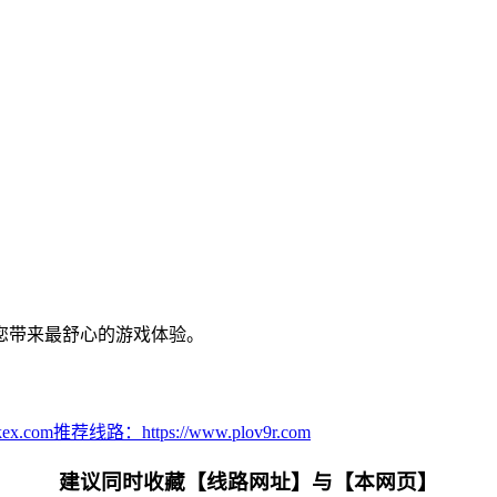
您带来最舒心的游戏体验。
kex.com
推荐线路：
https://www.plov9r.com
建议同时收藏【线路网址】与【本网页】